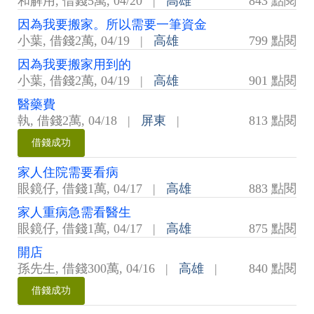
和解用
,
借錢5萬
,
04/20
|
高雄
843 點閱
因為我要搬家。所以需要一筆資金
小葉
,
借錢2萬
,
04/19
|
高雄
799 點閱
因為我要搬家用到的
小葉
,
借錢2萬
,
04/19
|
高雄
901 點閱
醫藥費
執
,
借錢2萬
,
04/18
|
屏東
|
813 點閱
借錢成功
家人住院需要看病
眼鏡仔
,
借錢1萬
,
04/17
|
高雄
883 點閱
家人重病急需看醫生
眼鏡仔
,
借錢1萬
,
04/17
|
高雄
875 點閱
開店
孫先生
,
借錢300萬
,
04/16
|
高雄
|
840 點閱
借錢成功