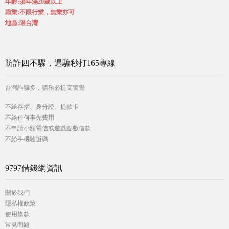
年齡:須年滿20歲以上
職業:不限行業，無業亦可
地區:限台灣
防詐四不驟，遇騙秒打165專線
台灣詐騙多，請務必提高警覺
不給存摺、身分證、提款卡
不給任何事先費用
不申請小額電信或遊戲點數借款
不給手機驗證碼
9797借錢網資訊
關於我們
隱私權政策
使用條款
常見問題