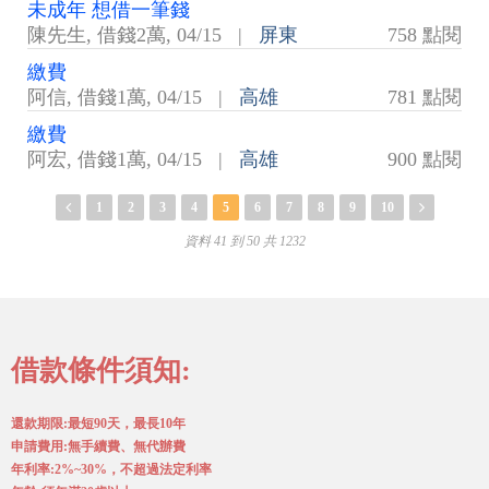
未成年 想借一筆錢
陳先生
,
借錢2萬
,
04/15
|
屏東
758 點閱
繳費
阿信
,
借錢1萬
,
04/15
|
高雄
781 點閱
繳費
阿宏
,
借錢1萬
,
04/15
|
高雄
900 點閱
1
2
3
4
5
6
7
8
9
10
資料 41 到 50 共 1232
借款條件須知:
還款期限:最短90天，最長10年
申請費用:無手續費、無代辦費
年利率:2%~30%，不超過法定利率