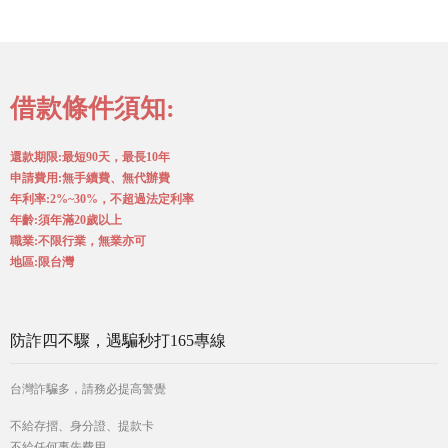
借款條件須知:
還款期限:最短90天，最長10年
申請費用:無手續費、無代辦費
年利率:2%~30%，不超過法定利率
年齡:須年滿20歲以上
職業:不限行業，無業亦可
地區:限台灣
防詐四不驟，遇騙秒打165專線
台灣詐騙多，請務必提高警覺
不給存摺、身分證、提款卡
不給任何事先費用