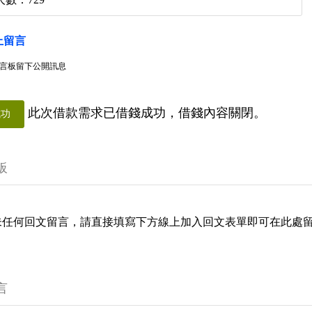
上留言
言板留下公開訊息
此次借款需求已借錢成功，借錢內容關閉。
成功
板
未任何回文留言，請直接填寫下方線上加入回文表單即可在此處
言