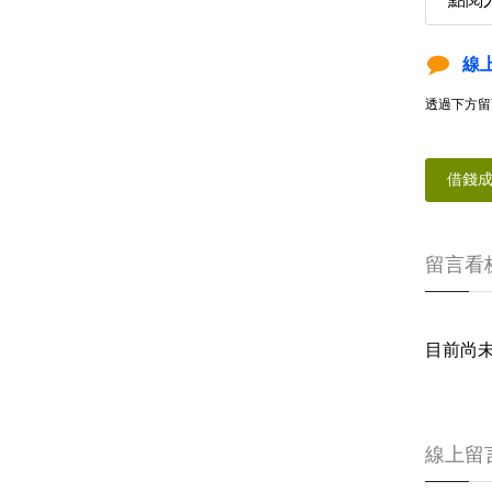
線
透過下方留
借錢
留言看
目前尚
線上留