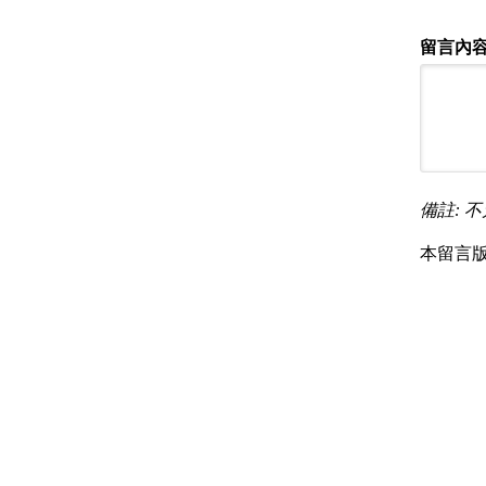
留言內容
備註: 不
本留言