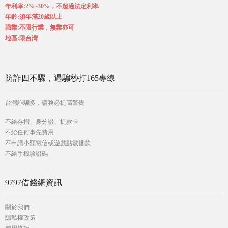
年利率:2%~30%，不超過法定利率
年齡:須年滿20歲以上
職業:不限行業，無業亦可
地區:限台灣
防詐四不驟，遇騙秒打165專線
台灣詐騙多，請務必提高警覺
不給存摺、身分證、提款卡
不給任何事先費用
不申請小額電信或遊戲點數借款
不給手機驗證碼
9797借錢網資訊
關於我們
隱私權政策