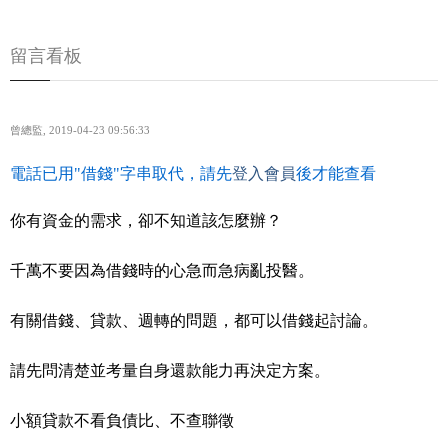
留言看板
曾總監
,
2019-04-23 09:56:33
電話已用"借錢"字串取代，請先
登入會員
後才能查看
你有資金的需求，卻不知道該怎麼辦？
千萬不要因為借錢時的心急而急病亂投醫。
有關借錢、貸款、週轉的問題，都可以借錢起討論。
請先問清楚並考量自身還款能力再決定方案。
小額貸款不看負債比、不查聯徵