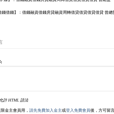
 借錢借錢】：借錢融資借錢房貸融資周轉借貸借貸借貸借貸 曾總
言
:
允許 HTML 語法
版限金主會員用，
請先免費加入金主
或
登入免費會員
後，方可留