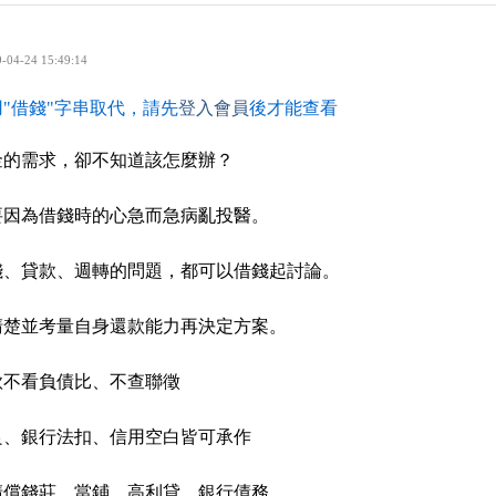
-04-24 15:49:14
"借錢"字串取代，請先
登入會員
後才能查看
金的需求，卻不知道該怎麼辦？
要因為借錢時的心急而急病亂投醫。
錢、貸款、週轉的問題，都可以借錢起討論。
清楚並考量自身還款能力再決定方案。
款不看負債比、不查聯徵
良、銀行法扣、信用空白皆可承作
清償錢莊、當鋪、高利貸、銀行債務