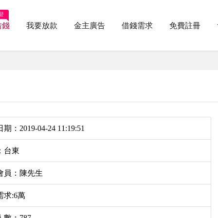
登
借錢
我要放款
金主廣告
借錢需求
免費註冊
：2019-04-24 11:19:51
：台東
會員：陳先生
求:6萬
數：787