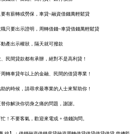
只要有薪轉或勞保，車貸~融資借錢萬輕鬆貸
教職只要出示證明，周轉借錢~車貸借錢萬輕鬆貸
不動產出示權狀，隔天就可撥款
款、民間貸款都有承辦，絕對不是高利貸！
著周轉車貸年以上的金融、民間的借貸專業！
協助的時候，請尋求最專業的人士來幫助你！
正替你解決你切身之痛的問題，謝謝。
忙！不要客氣，歡迎來電或 + 借錢詢問。
 專 線】：借錢融資借錢房貸融資周轉借貸借貸借貸借貸 曾總監