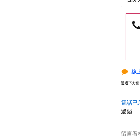
線
透過下方留
電話已
還錢
留言看