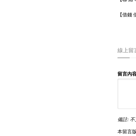
【借錢
線上留
留言內容
備註: 不
本留言