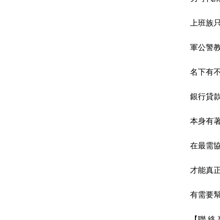
上班族
軍公警
名下有
銀行貸
本身有
在最需
才能真
有需要幫
【聯 絡