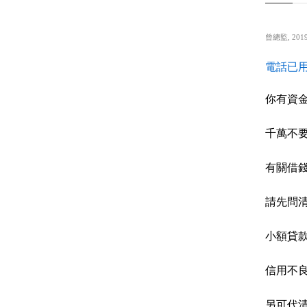
曾總監
,
2019
電話已用
你有資
千萬不
有關借
請先問
小額貸
信用不
另可代