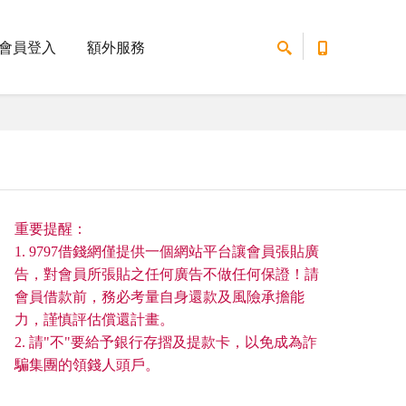
會員登入
額外服務
重要提醒：
1. 9797借錢網僅提供一個網站平台讓會員張貼廣
告，對會員所張貼之任何廣告不做任何保證！請
會員借款前，務必考量自身還款及風險承擔能
力，謹慎評估償還計畫。
2. 請"不"要給予銀行存摺及提款卡，以免成為詐
騙集團的領錢人頭戶。