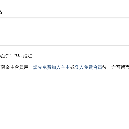
:
允許 HTML 語法
版限金主會員用，
請先免費加入金主
或
登入免費會員
後，方可留