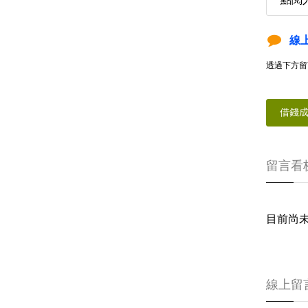
線
透過下方留
借錢
留言看
目前尚
線上留