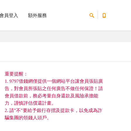
會員登入
額外服務
重要提醒：
1. 9797借錢網僅提供一個網站平台讓會員張貼廣
告，對會員所張貼之任何廣告不做任何保證！請
會員借款前，務必考量自身還款及風險承擔能
力，謹慎評估償還計畫。
2. 請"不"要給予銀行存摺及提款卡，以免成為詐
騙集團的領錢人頭戶。