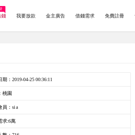
登
借錢
我要放款
金主廣告
借錢需求
免費註冊
：2019-04-25 00:36:11
：桃園
員：si a
求:6萬
數：716