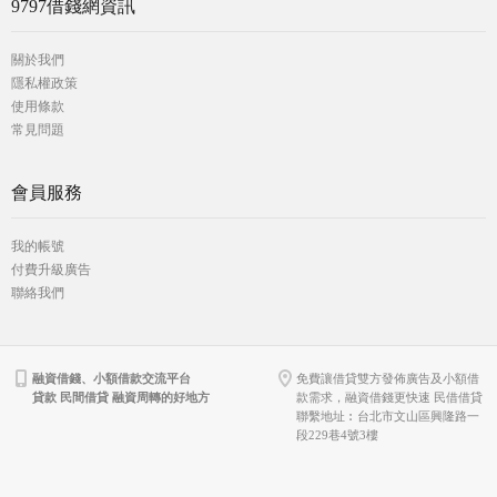
9797借錢網資訊
關於我們
隱私權政策
使用條款
常見問題
會員服務
我的帳號
付費升級廣告
聯絡我們
融資借錢、小額借款交流平台
免費讓借貸雙方發佈廣告及小額借
貸款 民間借貸 融資周轉的好地方
款需求，融資借錢更快速 民借借貸
聯繫地址︰台北市文山區興隆路一
段229巷4號3樓