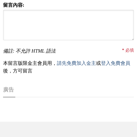
留言內容:
*
必填
備註: 不允許 HTML 語法
本留言版限金主會員用，
請先免費加入金主
或
登入免費會員
後，方可留言
廣告