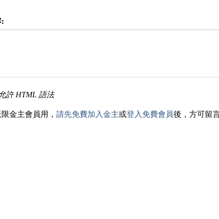
:
允許 HTML 語法
版限金主會員用，
請先免費加入金主
或
登入免費會員
後，方可留