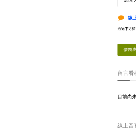
線
透過下方留
借錢
留言看
目前尚
線上留