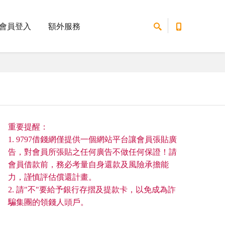
會員登入
額外服務
重要提醒：
1. 9797借錢網僅提供一個網站平台讓會員張貼廣
告，對會員所張貼之任何廣告不做任何保證！請
會員借款前，務必考量自身還款及風險承擔能
力，謹慎評估償還計畫。
2. 請"不"要給予銀行存摺及提款卡，以免成為詐
騙集團的領錢人頭戶。