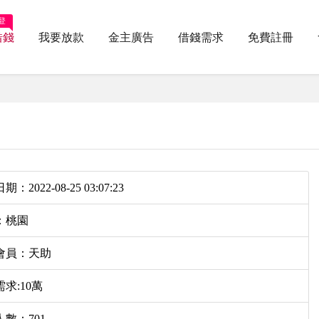
登
借錢
我要放款
金主廣告
借錢需求
免費註冊
：2022-08-25 03:07:23
：桃園
會員：天助
求:10萬
數：701