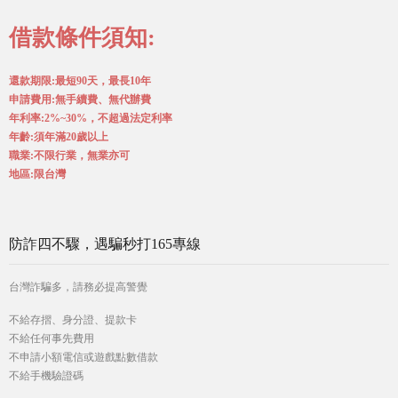
借款條件須知:
還款期限:最短90天，最長10年
申請費用:無手續費、無代辦費
年利率:2%~30%，不超過法定利率
年齡:須年滿20歲以上
職業:不限行業，無業亦可
地區:限台灣
防詐四不驟，遇騙秒打165專線
台灣詐騙多，請務必提高警覺
不給存摺、身分證、提款卡
不給任何事先費用
不申請小額電信或遊戲點數借款
不給手機驗證碼