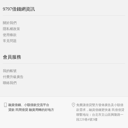
9797借錢網資訊
關於我們
隱私權政策
使用條款
常見問題
會員服務
我的帳號
付費升級廣告
聯絡我們
融資借錢、小額借款交流平台
免費讓借貸雙方發佈廣告及小額借
貸款 民間借貸 融資周轉的好地方
款需求，融資借錢更快速 民借借貸
聯繫地址︰台北市文山區興隆路一
段229巷4號3樓