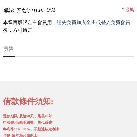
*
必填
備註: 不允許 HTML 語法
本留言版限金主會員用，
請先免費加入金主
或
登入免費會員
後，方可留言
廣告
借款條件須知:
還款期限:最短90天，最長10年
申請費用:無手續費、無代辦費
年利率:2%~30%，不超過法定利率
年齡:須年滿20歲以上