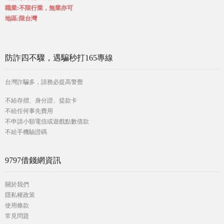
職業:不限行業，無業亦可
地區:限台灣
防詐四不驟，遇騙秒打165專線
台灣詐騙多，請務必提高警覺
不給存摺、身分證、提款卡
不給任何事先費用
不申請小額電信或遊戲點數借款
不給手機驗證碼
9797借錢網資訊
關於我們
隱私權政策
使用條款
常見問題