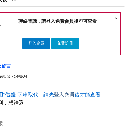
×
聯絡電話，請登入免費會員後即可查看
登入會員
免費註冊
上留言
言板留下公開訊息
用"借錢"字串取代，請先
登入會員
後才能查看
利，想清還
板