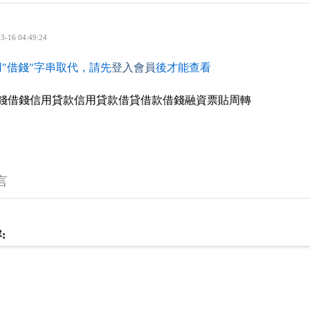
3-16 04:49:24
"借錢"字串取代，請先
登入會員
後才能查看
借錢借錢信用貸款信用貸款借貸借款借錢融資票貼周轉
言
: