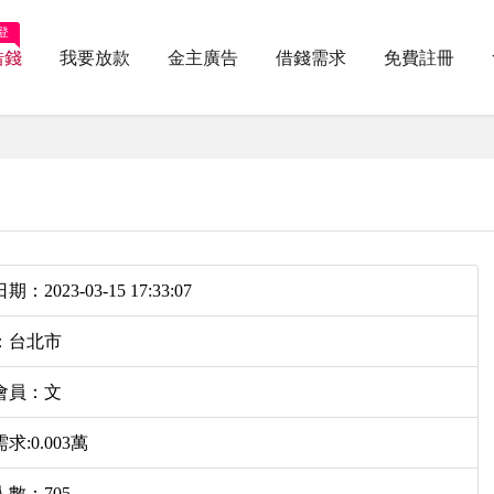
登
借錢
我要放款
金主廣告
借錢需求
免費註冊
：2023-03-15 17:33:07
：台北市
會員：文
求:0.003萬
數：705