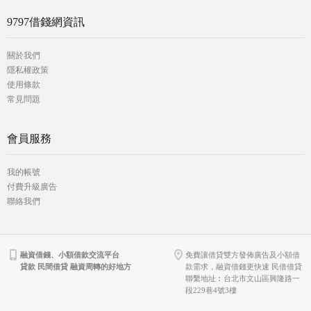
9797借錢網資訊
關於我們
隱私權政策
使用條款
常見問題
會員服務
我的帳號
付費升級廣告
聯絡我們
融資借錢、小額借款交流平台
免費讓借貸雙方發佈廣告及小額借
貸款 民間借貸 融資周轉的好地方
款需求，融資借錢更快速 民借借貸
聯繫地址︰台北市文山區興隆路一
段229巷4號3樓