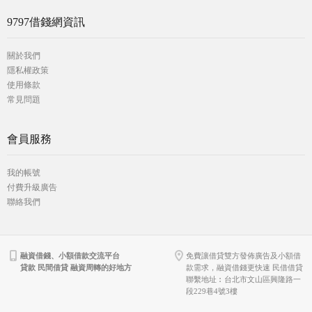
9797借錢網資訊
關於我們
隱私權政策
使用條款
常見問題
會員服務
我的帳號
付費升級廣告
聯絡我們
融資借錢、小額借款交流平台
免費讓借貸雙方發佈廣告及小額借
貸款 民間借貸 融資周轉的好地方
款需求，融資借錢更快速 民借借貸
聯繫地址︰台北市文山區興隆路一
段229巷4號3樓