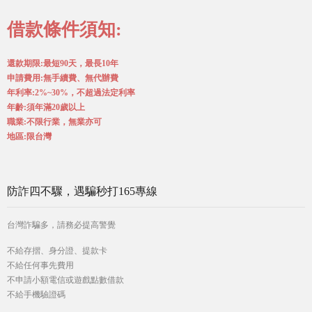
借款條件須知:
還款期限:最短90天，最長10年
申請費用:無手續費、無代辦費
年利率:2%~30%，不超過法定利率
年齡:須年滿20歲以上
職業:不限行業，無業亦可
地區:限台灣
防詐四不驟，遇騙秒打165專線
台灣詐騙多，請務必提高警覺
不給存摺、身分證、提款卡
不給任何事先費用
不申請小額電信或遊戲點數借款
不給手機驗證碼