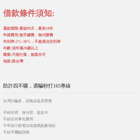
借款條件須知:
還款期限:最短90天，最長10年
申請費用:無手續費、無代辦費
年利率:2%~30%，不超過法定利率
年齡:須年滿20歲以上
職業:不限行業，無業亦可
地區:限台灣
防詐四不驟，遇騙秒打165專線
台灣詐騙多，請務必提高警覺
不給存摺、身分證、提款卡
不給任何事先費用
不申請小額電信或遊戲點數借款
不給手機驗證碼