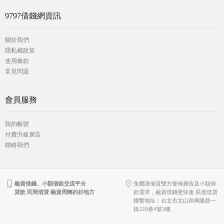
9797借錢網資訊
關於我們
隱私權政策
使用條款
常見問題
會員服務
我的帳號
付費升級廣告
聯絡我們
融資借錢、小額借款交流平台
免費讓借貸雙方發佈廣告及小額借
貸款 民間借貸 融資周轉的好地方
款需求，融資借錢更快速 民借借貸
聯繫地址︰台北市文山區興隆路一
段229巷4號3樓