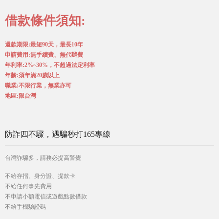
借款條件須知:
還款期限:最短90天，最長10年
申請費用:無手續費、無代辦費
年利率:2%~30%，不超過法定利率
年齡:須年滿20歲以上
職業:不限行業，無業亦可
地區:限台灣
防詐四不驟，遇騙秒打165專線
台灣詐騙多，請務必提高警覺
不給存摺、身分證、提款卡
不給任何事先費用
不申請小額電信或遊戲點數借款
不給手機驗證碼