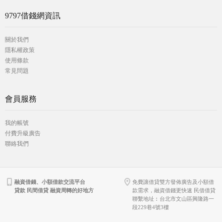
9797借錢網資訊
關於我們
隱私權政策
使用條款
常見問題
會員服務
我的帳號
付費升級廣告
聯絡我們
融資借錢、小額借款交流平台
免費讓借貸雙方發佈廣告及小額借
貸款 民間借貸 融資周轉的好地方
款需求，融資借錢更快速 民借借貸
聯繫地址︰台北市文山區興隆路一
段229巷4號3樓