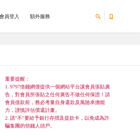
會員登入
額外服務
重要提醒：
1. 9797借錢網僅提供一個網站平台讓會員張貼廣
告，對會員所張貼之任何廣告不做任何保證！請
會員借款前，務必考量自身還款及風險承擔能
力，謹慎評估償還計畫。
2. 請"不"要給予銀行存摺及提款卡，以免成為詐
騙集團的領錢人頭戶。