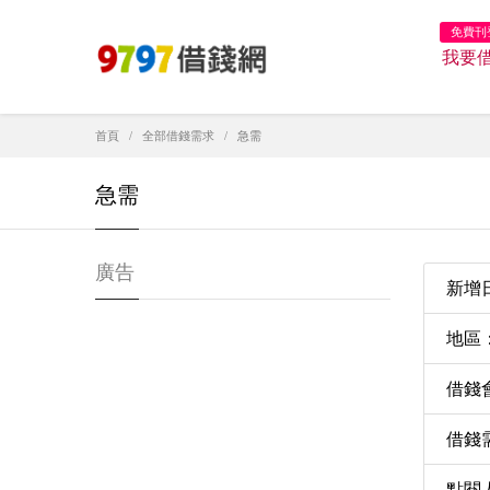
免費刊
我要
首頁
全部借錢需求
急需
急需
廣告
新增日期
地區
借錢
借錢需
點閱人