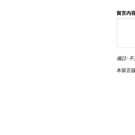
留言內容
備註: 不
本留言