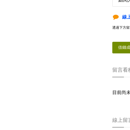
線
透過下方留
借錢
留言看
目前尚
線上留