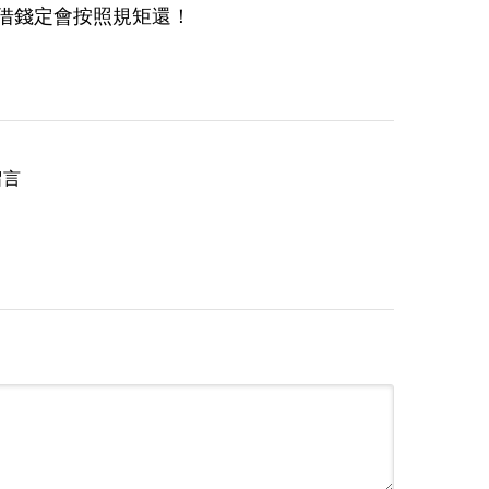
借錢定會按照規矩還！
留言