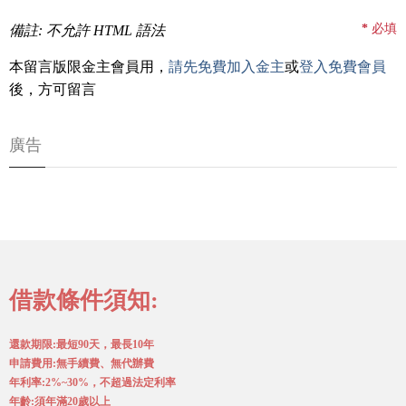
*
必填
備註: 不允許 HTML 語法
本留言版限金主會員用，
請先免費加入金主
或
登入免費會員
後，方可留言
廣告
借款條件須知:
還款期限:最短90天，最長10年
申請費用:無手續費、無代辦費
年利率:2%~30%，不超過法定利率
年齡:須年滿20歲以上