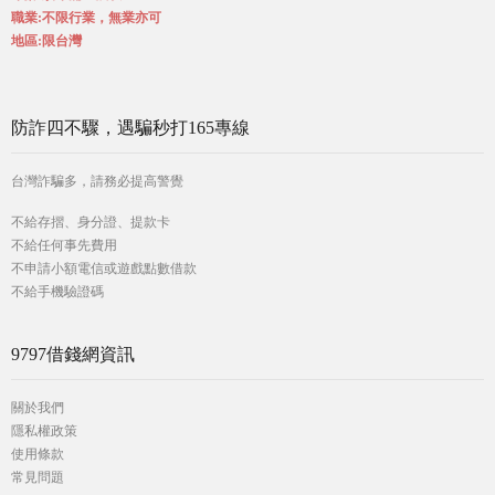
職業:不限行業，無業亦可
地區:限台灣
防詐四不驟，遇騙秒打165專線
台灣詐騙多，請務必提高警覺
不給存摺、身分證、提款卡
不給任何事先費用
不申請小額電信或遊戲點數借款
不給手機驗證碼
9797借錢網資訊
關於我們
隱私權政策
使用條款
常見問題