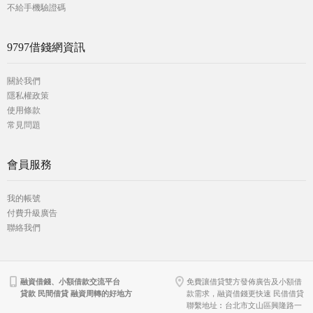
不給手機驗證碼
9797借錢網資訊
關於我們
隱私權政策
使用條款
常見問題
會員服務
我的帳號
付費升級廣告
聯絡我們
融資借錢、小額借款交流平台
免費讓借貸雙方發佈廣告及小額借
貸款 民間借貸 融資周轉的好地方
款需求，融資借錢更快速 民借借貸
聯繫地址︰台北市文山區興隆路一