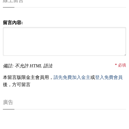
線上留言
留言內容:
*
必填
備註: 不允許 HTML 語法
本留言版限金主會員用，
請先免費加入金主
或
登入免費會員
後，方可留言
廣告