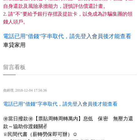
自身還款及風險承擔能力，謹慎評估償還計畫。
2. 請"不"要給予銀行存摺及提款卡，以免成為詐騙集團的領
錢人頭戶。
電話已用"借錢"字串取代，請先
登入會員
後才能查看
車貸家用
留言看板
堯經理
,
2018-12-04 17:56:36
電話已用"借錢"字串取代，請先
登入會員
後才能查看
㊝當日撥款㊝【票貼周轉周轉萬內】息低 保密 無壓力還
款～協助你渡錢關✌
♕民間代書（薪轉勞保即可辦）☺