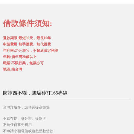
借款條件須知:
還款期限:最短90天，最長10年
申請費用:無手續費、無代辦費
年利率:2%~30%，不超過法定利率
年齡:須年滿20歲以上
職業:不限行業，無業亦可
地區:限台灣
防詐四不驟，遇騙秒打165專線
台灣詐騙多，請務必提高警覺
不給存摺、身分證、提款卡
不給任何事先費用
不申請小額電信或遊戲點數借款