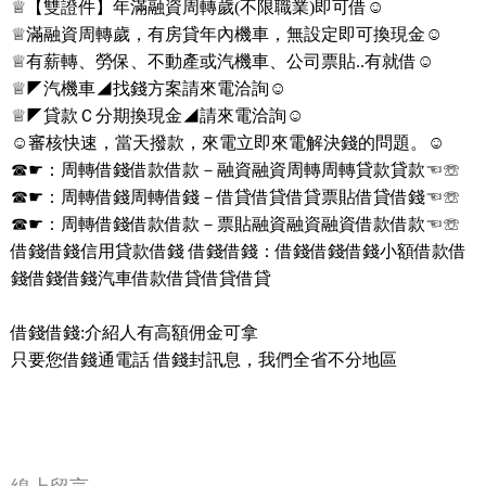
♕【雙證件】年滿融資周轉歲(不限職業)即可借☺
♕滿融資周轉歲，有房貸年內機車，無設定即可換現金☺
♕有薪轉、勞保、不動產或汽機車、公司票貼..有就借☺
♕◤汽機車◢找錢方案請來電洽詢☺
♕◤貸款Ｃ分期換現金◢請來電洽詢☺
☺審核快速，當天撥款，來電立即來電解決錢的問題。☺
☎☛：周轉借錢借款借款－融資融資周轉周轉貸款貸款☜☏
☎☛：周轉借錢周轉借錢－借貸借貸借貸票貼借貸借錢☜☏
☎☛：周轉借錢借款借款－票貼融資融資融資借款借款☜☏
借錢借錢信用貸款借錢 借錢借錢：借錢借錢借錢小額借款借
錢借錢借錢汽車借款借貸借貸借貸
借錢借錢:介紹人有高額佣金可拿
只要您借錢通電話 借錢封訊息，我們全省不分地區