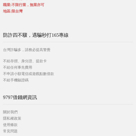
職業:不限行業，無業亦可
地區:限台灣
防詐四不驟，遇騙秒打165專線
台灣詐騙多，請務必提高警覺
不給存摺、身分證、提款卡
不給任何事先費用
不申請小額電信或遊戲點數借款
不給手機驗證碼
9797借錢網資訊
關於我們
隱私權政策
使用條款
常見問題