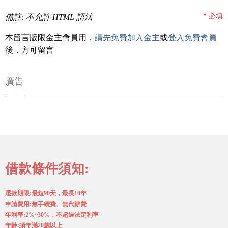
*
必填
備註: 不允許 HTML 語法
本留言版限金主會員用，
請先免費加入金主
或
登入免費會員
後，方可留言
廣告
借款條件須知:
還款期限:最短90天，最長10年
申請費用:無手續費、無代辦費
年利率:2%~30%，不超過法定利率
年齡:須年滿20歲以上