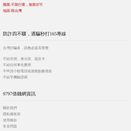
職業:不限行業，無業亦可
地區:限台灣
防詐四不驟，遇騙秒打165專線
台灣詐騙多，請務必提高警覺
不給存摺、身分證、提款卡
不給任何事先費用
不申請小額電信或遊戲點數借款
不給手機驗證碼
9797借錢網資訊
關於我們
隱私權政策
使用條款
常見問題