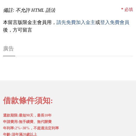
*
必填
備註: 不允許 HTML 語法
本留言版限金主會員用，
請先免費加入金主
或
登入免費會員
後，方可留言
廣告
借款條件須知:
還款期限:最短90天，最長10年
申請費用:無手續費、無代辦費
年利率:2%~30%，不超過法定利率
年齡:須年滿20歲以上