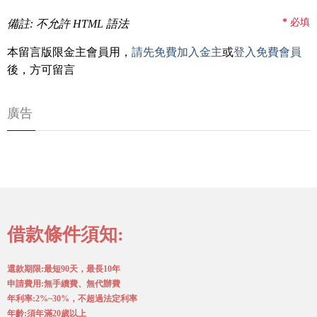
*
必填
備註: 不允許 HTML 語法
本留言版限金主會員用，
請先免費加入金主
或
登入免費會員
後，方可留言
廣告
借款條件須知:
還款期限:最短90天，最長10年
申請費用:無手續費、無代辦費
年利率:2%~30%，不超過法定利率
年齡:須年滿20歲以上