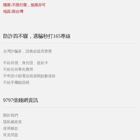
職業:不限行業，無業亦可
地區:限台灣
防詐四不驟，遇騙秒打165專線
台灣詐騙多，請務必提高警覺
不給存摺、身分證、提款卡
不給任何事先費用
不申請小額電信或遊戲點數借款
不給手機驗證碼
9797借錢網資訊
關於我們
隱私權政策
使用條款
常見問題