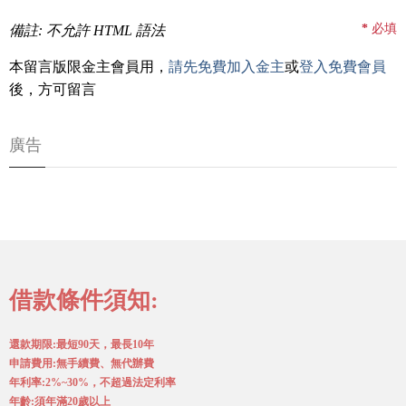
*
必填
備註: 不允許 HTML 語法
本留言版限金主會員用，
請先免費加入金主
或
登入免費會員
後，方可留言
廣告
借款條件須知:
還款期限:最短90天，最長10年
申請費用:無手續費、無代辦費
年利率:2%~30%，不超過法定利率
年齡:須年滿20歲以上