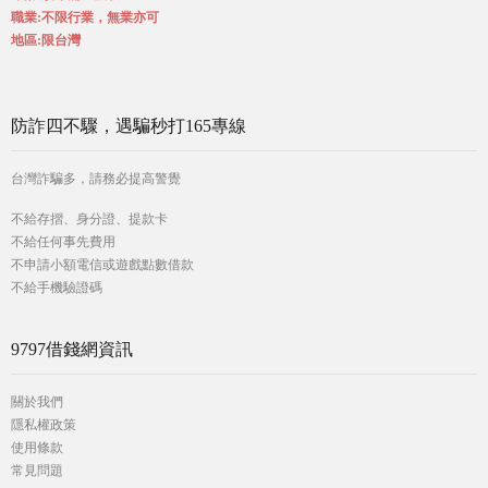
職業:不限行業，無業亦可
地區:限台灣
防詐四不驟，遇騙秒打165專線
台灣詐騙多，請務必提高警覺
不給存摺、身分證、提款卡
不給任何事先費用
不申請小額電信或遊戲點數借款
不給手機驗證碼
9797借錢網資訊
關於我們
隱私權政策
使用條款
常見問題