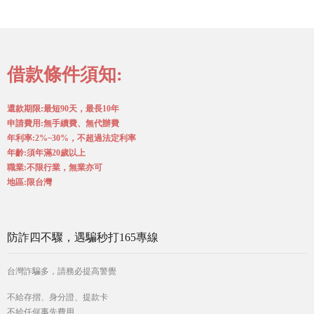
借款條件須知:
還款期限:最短90天，最長10年
申請費用:無手續費、無代辦費
年利率:2%~30%，不超過法定利率
年齡:須年滿20歲以上
職業:不限行業，無業亦可
地區:限台灣
防詐四不驟，遇騙秒打165專線
台灣詐騙多，請務必提高警覺
不給存摺、身分證、提款卡
不給任何事先費用