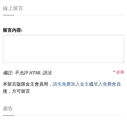
線上留言
留言內容:
*
必填
備註: 不允許 HTML 語法
本留言版限金主會員用，
請先免費加入金主
或
登入免費會員
後，方可留言
廣告