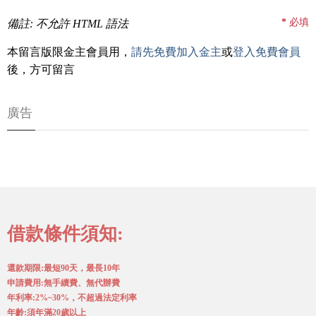
*
必填
備註: 不允許 HTML 語法
本留言版限金主會員用，
請先免費加入金主
或
登入免費會員
後，方可留言
廣告
借款條件須知:
還款期限:最短90天，最長10年
申請費用:無手續費、無代辦費
年利率:2%~30%，不超過法定利率
年齡:須年滿20歲以上