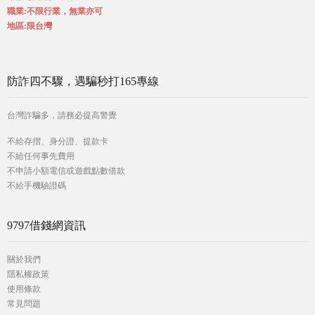
職業:不限行業，無業亦可
地區:限台灣
防詐四不驟，遇騙秒打165專線
台灣詐騙多，請務必提高警覺
不給存摺、身分證、提款卡
不給任何事先費用
不申請小額電信或遊戲點數借款
不給手機驗證碼
9797借錢網資訊
關於我們
隱私權政策
使用條款
常見問題