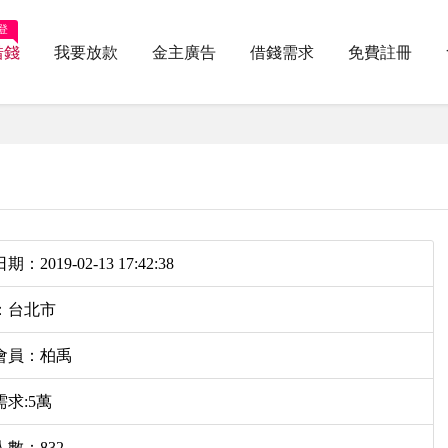
登
借錢
我要放款
金主廣告
借錢需求
免費註冊
：2019-02-13 17:42:38
：台北市
會員：柏禹
求:5萬
數：832