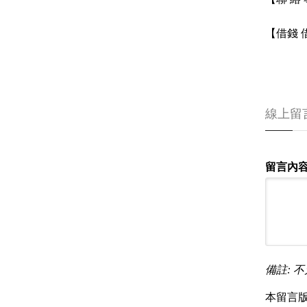
【借錢
線上留
留言內容
備註: 不
本留言