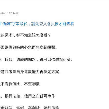
-02-13 17:44:05
"借錢"字串取代，請先
登入會員
後才能查看
金的需求，卻不知道該怎麼辦？
要因為借錢時的心急而急病亂投醫。
錢、貸款、週轉的問題，都可以借錢起討論。
清楚並考量自身還款能力再決定方案。
款不看負債比、不查聯徵
良、銀行法扣、信用空白皆可承作
清償錢莊、當鋪、高利貸、銀行債務