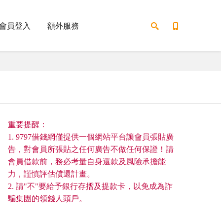
會員登入
額外服務
重要提醒：
1. 9797借錢網僅提供一個網站平台讓會員張貼廣
告，對會員所張貼之任何廣告不做任何保證！請
會員借款前，務必考量自身還款及風險承擔能
力，謹慎評估償還計畫。
2. 請"不"要給予銀行存摺及提款卡，以免成為詐
騙集團的領錢人頭戶。