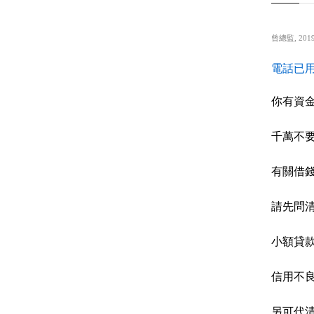
曾總監
,
2019
電話已用
你有資
千萬不
有關借
請先問
小額貸
信用不
另可代