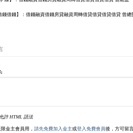
 借錢借錢】：借錢融資借錢房貸融資周轉借貸借貸借貸借貸 曾總
言
:
允許 HTML 語法
版限金主會員用，
請先免費加入金主
或
登入免費會員
後，方可留