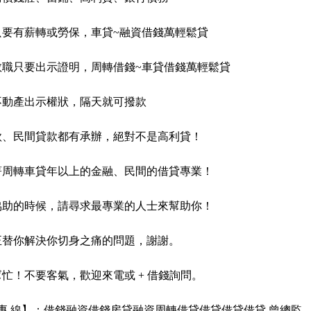
只要有薪轉或勞保，車貸~融資借錢萬輕鬆貸
教職只要出示證明，周轉借錢~車貸借錢萬輕鬆貸
不動產出示權狀，隔天就可撥款
款、民間貸款都有承辦，絕對不是高利貸！
著周轉車貸年以上的金融、民間的借貸專業！
協助的時候，請尋求最專業的人士來幫助你！
正替你解決你切身之痛的問題，謝謝。
忙！不要客氣，歡迎來電或 + 借錢詢問。
 專 線】：借錢融資借錢房貸融資周轉借貸借貸借貸借貸 曾總監