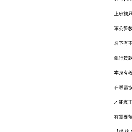
上班族
軍公警
名下有
銀行貸
本身有
在最需
才能真
有需要幫
【聯 絡