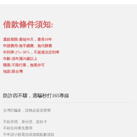
借款條件須知:
還款期限:最短90天，最長10年
申請費用:無手續費、無代辦費
年利率:2%~30%，不超過法定利率
年齡:須年滿20歲以上
職業:不限行業，無業亦可
地區:限台灣
防詐四不驟，遇騙秒打165專線
台灣詐騙多，請務必提高警覺
不給存摺、身分證、提款卡
不給任何事先費用
不申請小額電信或遊戲點數借款