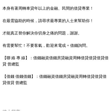
本身有著周轉車貸年以上的金融、民間的借貸專業！
在最需協助的時候，請尋求最專業的人士來幫助你！
才能真正替你解決你切身之痛的問題，謝謝。
有需要幫忙！不要客氣，歡迎來電或 + 借錢詢問。
【聯 絡 專 線】：借錢融資借錢房貸融資周轉借貸借貸借貸借
貸 曾總監
【借錢 借錢借錢】：借錢融資借錢房貸融資周轉借貸借貸借
貸借貸 曾總監