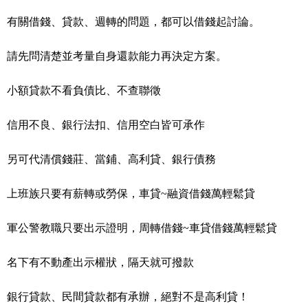
有關借錢、貸款、週轉的問題，都可以借錢起討論。
請先問清楚並考量自身還款能力再決定方案。
小額貸款不看負債比、不查聯徵
信用不良、銀行法扣、信用空白皆可承作
另可代清償錢莊、當鋪、高利貸、銀行債務
上班族只要有薪轉或勞保，車貸~融資借錢萬輕鬆貸
軍公警教職只要出示證明，周轉借錢~車貸借錢萬輕鬆貸
名下有不動產出示權狀，隔天就可撥款
銀行貸款、民間貸款都有承辦，絕對不是高利貸！