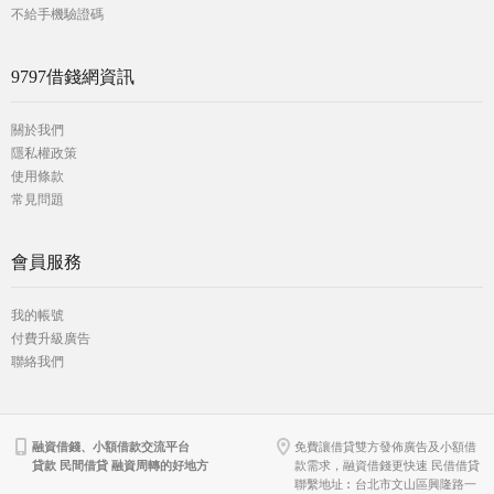
不給手機驗證碼
9797借錢網資訊
關於我們
隱私權政策
使用條款
常見問題
會員服務
我的帳號
付費升級廣告
聯絡我們
融資借錢、小額借款交流平台
免費讓借貸雙方發佈廣告及小額借
貸款 民間借貸 融資周轉的好地方
款需求，融資借錢更快速 民借借貸
聯繫地址︰台北市文山區興隆路一