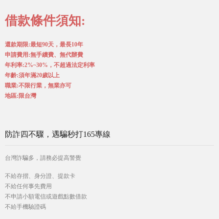
借款條件須知:
還款期限:最短90天，最長10年
申請費用:無手續費、無代辦費
年利率:2%~30%，不超過法定利率
年齡:須年滿20歲以上
職業:不限行業，無業亦可
地區:限台灣
防詐四不驟，遇騙秒打165專線
台灣詐騙多，請務必提高警覺
不給存摺、身分證、提款卡
不給任何事先費用
不申請小額電信或遊戲點數借款
不給手機驗證碼