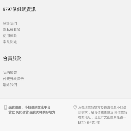
9797借錢網資訊
關於我們
隱私權政策
使用條款
常見問題
會員服務
我的帳號
付費升級廣告
聯絡我們
融資借錢、小額借款交流平台
免費讓借貸雙方發佈廣告及小額借
貸款 民間借貸 融資周轉的好地方
款需求，融資借錢更快速 民借借貸
聯繫地址︰台北市文山區興隆路一
段229巷4號3樓