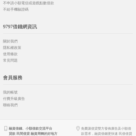
不申請小額電信或遊戲點數借款
不給手機驗證碼
9797借錢網資訊
關於我們
隱私權政策
使用條款
常見問題
會員服務
我的帳號
付費升級廣告
聯絡我們
融資借錢、小額借款交流平台
免費讓借貸雙方發佈廣告及小額借
貸款 民間借貸 融資周轉的好地方
款需求，融資借錢更快速 民借借貸