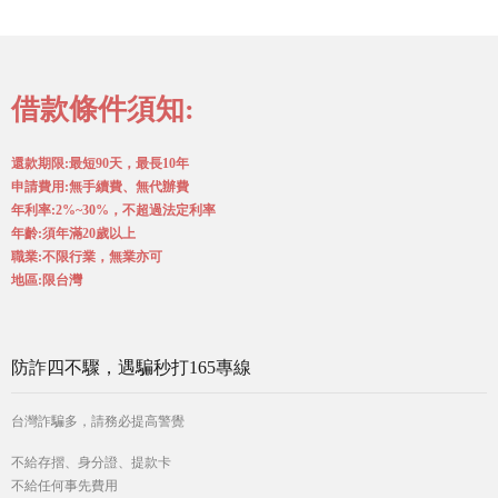
借款條件須知:
還款期限:最短90天，最長10年
申請費用:無手續費、無代辦費
年利率:2%~30%，不超過法定利率
年齡:須年滿20歲以上
職業:不限行業，無業亦可
地區:限台灣
防詐四不驟，遇騙秒打165專線
台灣詐騙多，請務必提高警覺
不給存摺、身分證、提款卡
不給任何事先費用