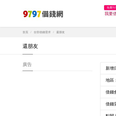
免費刊
我要
首頁
全部借錢需求
還朋友
還朋友
廣告
新增日期
地區
借錢
借錢需
點閱人