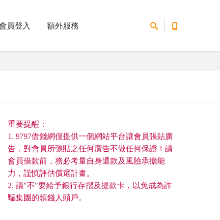
會員登入
額外服務
重要提醒：
1. 9797借錢網僅提供一個網站平台讓會員張貼廣
告，對會員所張貼之任何廣告不做任何保證！請
會員借款前，務必考量自身還款及風險承擔能
力，謹慎評估償還計畫。
2. 請"不"要給予銀行存摺及提款卡，以免成為詐
騙集團的領錢人頭戶。