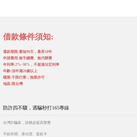
借款條件須知:
還款期限:最短90天，最長10年
申請費用:無手續費、無代辦費
年利率:2%~30%，不超過法定利率
年齡:須年滿20歲以上
職業:不限行業，無業亦可
地區:限台灣
防詐四不驟，遇騙秒打165專線
台灣詐騙多，請務必提高警覺
不給存摺、身分證、提款卡