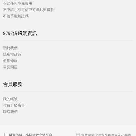
不給任何事先費用
不申請小額電信或遊戲點數借款
不給手機驗證碼
9797借錢網資訊
關於我們
隱私權政策
使用條款
常見問題
會員服務
我的帳號
付費升級廣告
聯絡我們
融資借錢、小額借款交流平台
免費讓借貸雙方發佈廣告及小額借