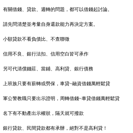
有關借錢、貸款、週轉的問題，都可以借錢起討論。
請先問清楚並考量自身還款能力再決定方案。
小額貸款不看負債比、不查聯徵
信用不良、銀行法扣、信用空白皆可承作
另可代清償錢莊、當鋪、高利貸、銀行債務
上班族只要有薪轉或勞保，車貸~融資借錢萬輕鬆貸
軍公警教職只要出示證明，周轉借錢~車貸借錢萬輕鬆貸
名下有不動產出示權狀，隔天就可撥款
銀行貸款、民間貸款都有承辦，絕對不是高利貸！