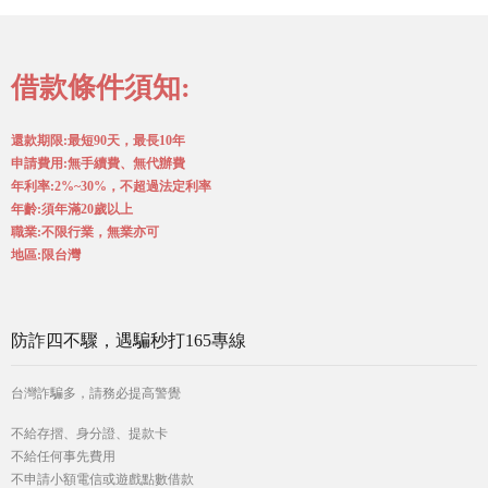
借款條件須知:
還款期限:最短90天，最長10年
申請費用:無手續費、無代辦費
年利率:2%~30%，不超過法定利率
年齡:須年滿20歲以上
職業:不限行業，無業亦可
地區:限台灣
防詐四不驟，遇騙秒打165專線
台灣詐騙多，請務必提高警覺
不給存摺、身分證、提款卡
不給任何事先費用
不申請小額電信或遊戲點數借款