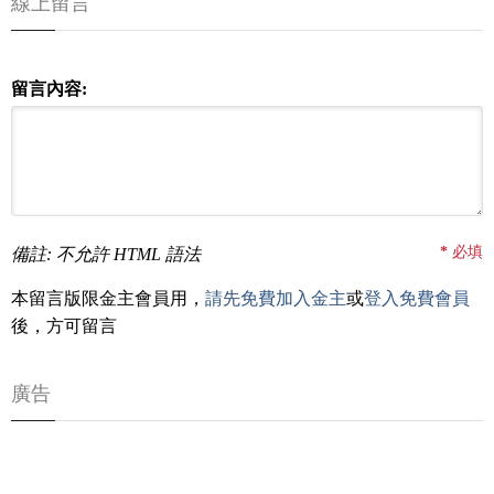
線上留言
留言內容:
*
必填
備註: 不允許 HTML 語法
本留言版限金主會員用，
請先免費加入金主
或
登入免費會員
後，方可留言
廣告