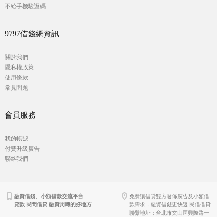
不給手機驗證碼
9797借錢網資訊
關於我們
隱私權政策
使用條款
常見問題
會員服務
我的帳號
付費升級廣告
聯絡我們
融資借錢、小額借款交流平台
免費讓借貸雙方發佈廣告及小額借
貸款 民間借貸 融資周轉的好地方
款需求，融資借錢更快速 民借借貸
聯繫地址︰台北市文山區興隆路一