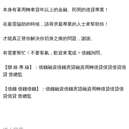
本身有著周轉車貸年以上的金融、民間的借貸專業！
在最需協助的時候，請尋求最專業的人士來幫助你！
才能真正替你解決你切身之痛的問題，謝謝。
有需要幫忙！不要客氣，歡迎來電或 + 借錢詢問。
【聯 絡 專 線】：借錢融資借錢房貸融資周轉借貸借貸借貸借
貸 曾總監
【借錢 借錢借錢】：借錢融資借錢房貸融資周轉借貸借貸借
貸借貸 曾總監