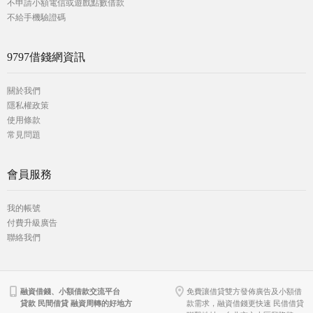
不申請小額電信或遊戲點數借款
不給手機驗證碼
9797借錢網資訊
關於我們
隱私權政策
使用條款
常見問題
會員服務
我的帳號
付費升級廣告
聯絡我們
融資借錢、小額借款交流平台
免費讓借貸雙方發佈廣告及小額借
貸款 民間借貸 融資周轉的好地方
款需求，融資借錢更快速 民借借貸