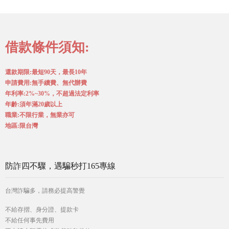
借款條件須知:
還款期限:最短90天，最長10年
申請費用:無手續費、無代辦費
年利率:2%~30%，不超過法定利率
年齡:須年滿20歲以上
職業:不限行業，無業亦可
地區:限台灣
防詐四不驟，遇騙秒打165專線
台灣詐騙多，請務必提高警覺
不給存摺、身分證、提款卡
不給任何事先費用