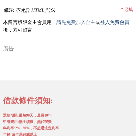
*
必填
備註: 不允許 HTML 語法
本留言版限金主會員用，
請先免費加入金主
或
登入免費會員
後，方可留言
廣告
借款條件須知:
還款期限:最短90天，最長10年
申請費用:無手續費、無代辦費
年利率:2%~30%，不超過法定利率
年齡:須年滿20歲以上