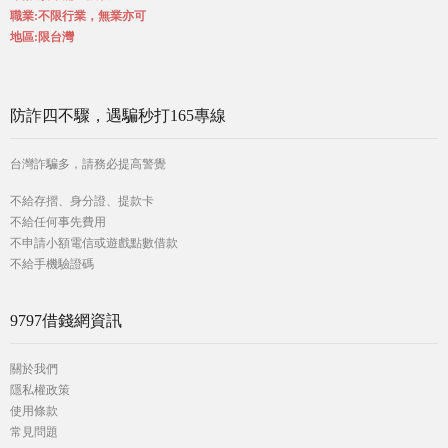
職業:不限行業，無業亦可
地區:限台灣
防詐四不驟，遇騙秒打165專線
台灣詐騙多，請務必提高警覺
不給存摺、身分證、提款卡
不給任何事先費用
不申請小額電信或遊戲點數借款
不給手機驗證碼
9797借錢網資訊
關於我們
隱私權政策
使用條款
常見問題