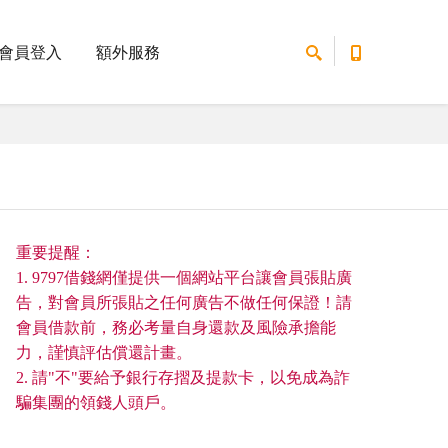
會員登入
額外服務
重要提醒：
1. 9797借錢網僅提供一個網站平台讓會員張貼廣
告，對會員所張貼之任何廣告不做任何保證！請
會員借款前，務必考量自身還款及風險承擔能
力，謹慎評估償還計畫。
2. 請"不"要給予銀行存摺及提款卡，以免成為詐
騙集團的領錢人頭戶。