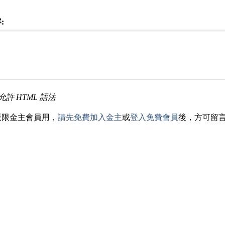
:
允許 HTML 語法
版限金主會員用，
請先免費加入金主
或
登入免費會員
後，方可留