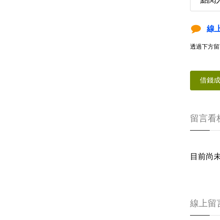
線
透過下方留
借錢
留言看
目前尚
線上留