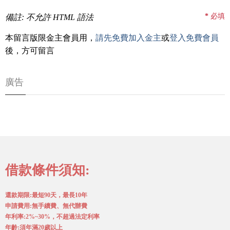
*
必填
備註: 不允許 HTML 語法
本留言版限金主會員用，
請先免費加入金主
或
登入免費會員
後，方可留言
廣告
借款條件須知:
還款期限:最短90天，最長10年
申請費用:無手續費、無代辦費
年利率:2%~30%，不超過法定利率
年齡:須年滿20歲以上