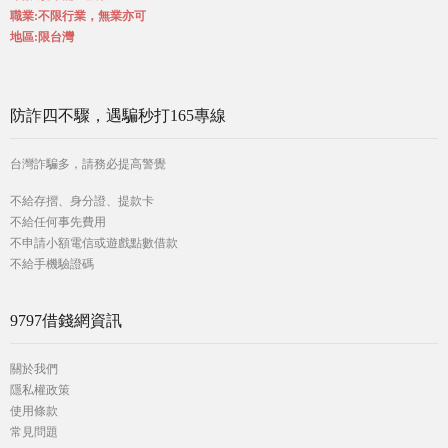
職業:不限行業，無業亦可
地區:限台灣
防詐四不驟，遇騙秒打165專線
台灣詐騙多，請務必提高警覺
不給存摺、身分證、提款卡
不給任何事先費用
不申請小額電信或遊戲點數借款
不給手機驗證碼
9797借錢網資訊
關於我們
隱私權政策
使用條款
常見問題