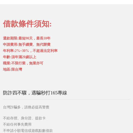
借款條件須知:
還款期限:最短90天，最長10年
申請費用:無手續費、無代辦費
年利率:2%~30%，不超過法定利率
年齡:須年滿20歲以上
職業:不限行業，無業亦可
地區:限台灣
防詐四不驟，遇騙秒打165專線
台灣詐騙多，請務必提高警覺
不給存摺、身分證、提款卡
不給任何事先費用
不申請小額電信或遊戲點數借款