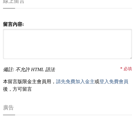
線上留言
留言內容:
*
必填
備註: 不允許 HTML 語法
本留言版限金主會員用，
請先免費加入金主
或
登入免費會員
後，方可留言
廣告