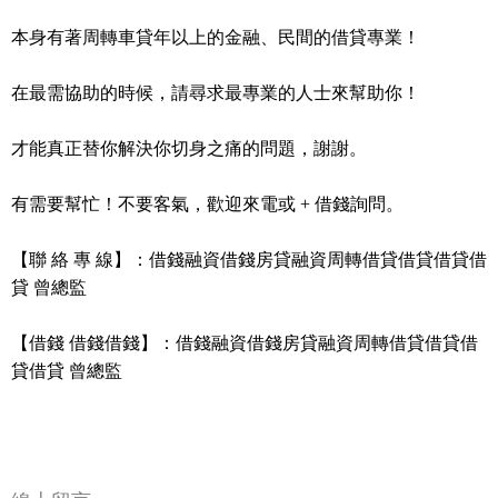
本身有著周轉車貸年以上的金融、民間的借貸專業！
在最需協助的時候，請尋求最專業的人士來幫助你！
才能真正替你解決你切身之痛的問題，謝謝。
有需要幫忙！不要客氣，歡迎來電或 + 借錢詢問。
【聯 絡 專 線】：借錢融資借錢房貸融資周轉借貸借貸借貸借
貸 曾總監
【借錢 借錢借錢】：借錢融資借錢房貸融資周轉借貸借貸借
貸借貸 曾總監