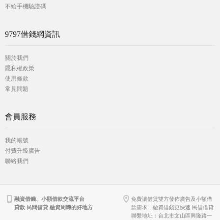
不給手機驗證碼
9797借錢網資訊
關於我們
隱私權政策
使用條款
常見問題
會員服務
我的帳號
付費升級廣告
聯絡我們
融資借錢、小額借款交流平台
免費讓借貸雙方發佈廣告及小額借
貸款 民間借貸 融資周轉的好地方
款需求，融資借錢更快速 民借借貸
聯繫地址︰台北市文山區興隆路一