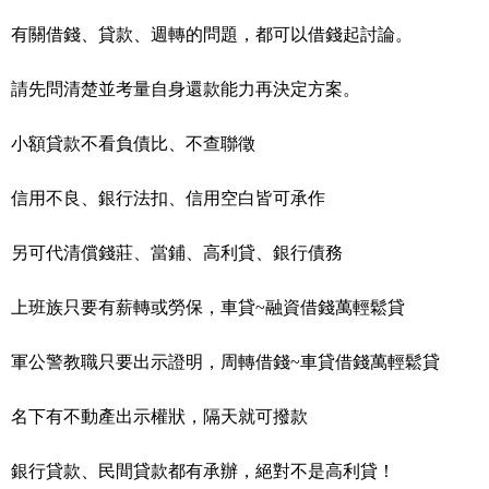
有關借錢、貸款、週轉的問題，都可以借錢起討論。
請先問清楚並考量自身還款能力再決定方案。
小額貸款不看負債比、不查聯徵
信用不良、銀行法扣、信用空白皆可承作
另可代清償錢莊、當鋪、高利貸、銀行債務
上班族只要有薪轉或勞保，車貸~融資借錢萬輕鬆貸
軍公警教職只要出示證明，周轉借錢~車貸借錢萬輕鬆貸
名下有不動產出示權狀，隔天就可撥款
銀行貸款、民間貸款都有承辦，絕對不是高利貸！