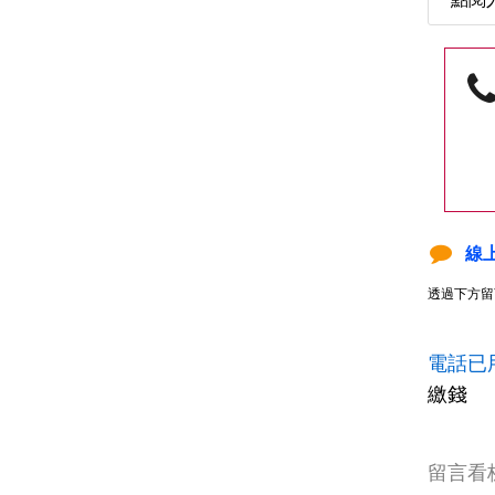
線
透過下方留
電話已
繳錢
留言看