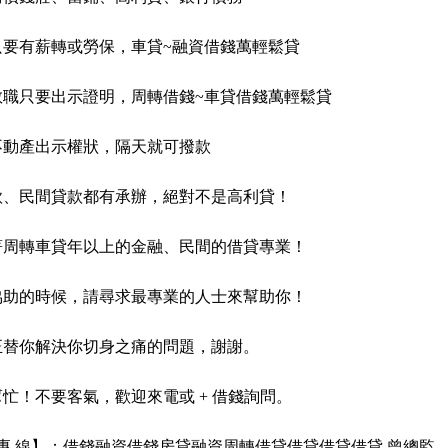
只要有薪轉或勞保，車貸~融資借錢萬輕鬆貸
教職只要出示證明，周轉借錢~車貸借錢萬輕鬆貸
不動產出示權狀，隔天就可撥款
款、民間貸款都有承辦，絕對不是高利貸！
著周轉車貸年以上的金融、民間的借貸專業！
協助的時候，請尋求最專業的人士來幫助你！
正替你解決你切身之痛的問題，謝謝。
忙！不要客氣，歡迎來電或 + 借錢詢問。
 專 線】：借錢融資借錢房貸融資周轉借貸借貸借貸借貸 曾總監