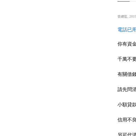
曾總監
,
2019
電話已用
你有資
千萬不
有關借
請先問
小額貸
信用不
另可代