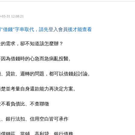
-03-31 12:08:21
"借錢"字串取代，請先
登入會員
後才能查看
金的需求，卻不知道該怎麼辦？
要因為借錢時的心急而急病亂投醫。
錢、貸款、週轉的問題，都可以借錢起討論。
清楚並考量自身還款能力再決定方案。
款不看負債比、不查聯徵
良、銀行法扣、信用空白皆可承作
清償錢莊、當鋪、高利貸、銀行債務