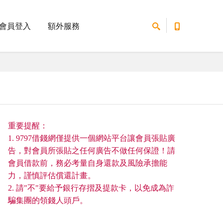
會員登入
額外服務
重要提醒：
1. 9797借錢網僅提供一個網站平台讓會員張貼廣
告，對會員所張貼之任何廣告不做任何保證！請
會員借款前，務必考量自身還款及風險承擔能
力，謹慎評估償還計畫。
2. 請"不"要給予銀行存摺及提款卡，以免成為詐
騙集團的領錢人頭戶。