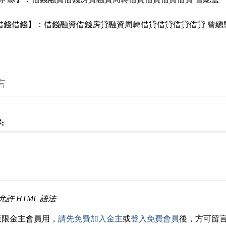
 借錢借錢】：借錢融資借錢房貸融資周轉借貸借貸借貸借貸 曾總
言
:
允許 HTML 語法
版限金主會員用，
請先免費加入金主
或
登入免費會員
後，方可留