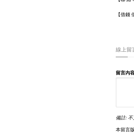
【借錢
線上留
留言內容
備註: 不
本留言