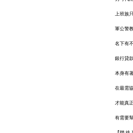
上班族
軍公警
名下有
銀行貸
本身有
在最需
才能真
有需要幫
【聯 絡