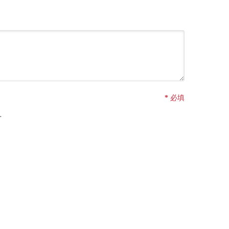
*
必填
言