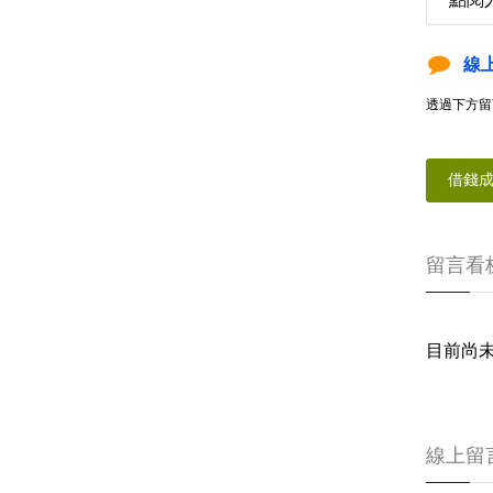
線
透過下方留
借錢
留言看
目前尚
線上留