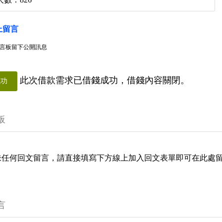
上留言
言板留下公開訊息
此次借款需求已借錢成功，借錢內容關閉。
成功
板
未任何回文留言，請直接填寫下方線上加入回文表單即可在此處
言