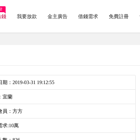
登
借錢
我要放款
金主廣告
借錢需求
免費註冊
：2019-03-31 19:12:55
：宜蘭
會員：方方
求:10萬
數：826