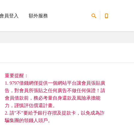
會員登入
額外服務
重要提醒：
1. 9797借錢網僅提供一個網站平台讓會員張貼廣
告，對會員所張貼之任何廣告不做任何保證！請
會員借款前，務必考量自身還款及風險承擔能
力，謹慎評估償還計畫。
2. 請"不"要給予銀行存摺及提款卡，以免成為詐
騙集團的領錢人頭戶。