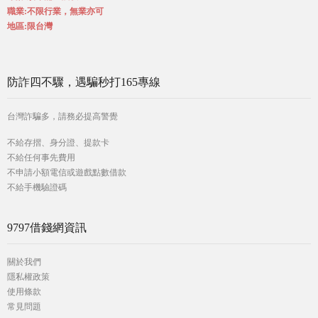
職業:不限行業，無業亦可
地區:限台灣
防詐四不驟，遇騙秒打165專線
台灣詐騙多，請務必提高警覺
不給存摺、身分證、提款卡
不給任何事先費用
不申請小額電信或遊戲點數借款
不給手機驗證碼
9797借錢網資訊
關於我們
隱私權政策
使用條款
常見問題