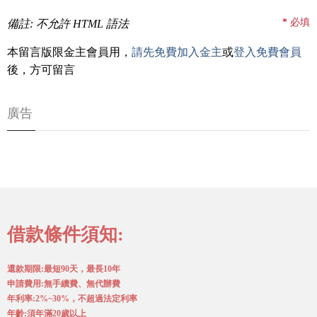
*
必填
備註: 不允許 HTML 語法
本留言版限金主會員用，
請先免費加入金主
或
登入免費會員
後，方可留言
廣告
借款條件須知:
還款期限:最短90天，最長10年
申請費用:無手續費、無代辦費
年利率:2%~30%，不超過法定利率
年齡:須年滿20歲以上