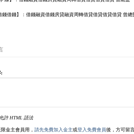
 借錢借錢】：借錢融資借錢房貸融資周轉借貸借貸借貸借貸 曾總
言
:
允許 HTML 語法
版限金主會員用，
請先免費加入金主
或
登入免費會員
後，方可留