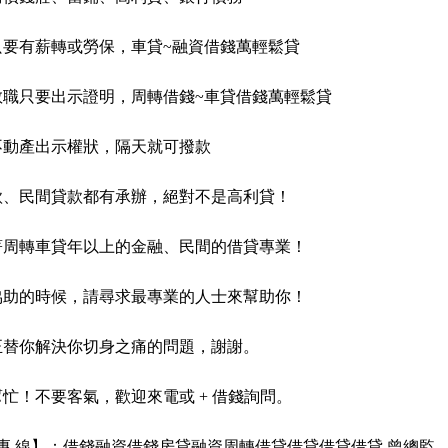
只要有薪轉或勞保，車貸~融資借錢萬輕鬆貸
教職只要出示證明，周轉借錢~車貸借錢萬輕鬆貸
不動產出示權狀，隔天就可撥款
款、民間貸款都有承辦，絕對不是高利貸！
著周轉車貸年以上的金融、民間的借貸專業！
協助的時候，請尋求最專業的人士來幫助你！
正替你解決你切身之痛的問題，謝謝。
忙！不要客氣，歡迎來電或 + 借錢詢問。
 專 線】：借錢融資借錢房貸融資周轉借貸借貸借貸借貸 曾總監