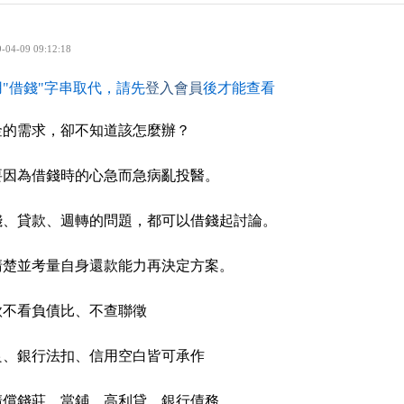
-04-09 09:12:18
"借錢"字串取代，請先
登入會員
後才能查看
金的需求，卻不知道該怎麼辦？
要因為借錢時的心急而急病亂投醫。
錢、貸款、週轉的問題，都可以借錢起討論。
清楚並考量自身還款能力再決定方案。
款不看負債比、不查聯徵
良、銀行法扣、信用空白皆可承作
清償錢莊、當鋪、高利貸、銀行債務