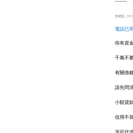
曾總監
,
2019
電話已用
你有資
千萬不
有關借
請先問
小額貸
信用不
另可代