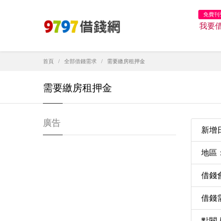
免費刊
我要
首頁
全部借錢需求
需要繳房租押金
需要繳房租押金
廣告
新增日期
地區
借錢
借錢需
點閱人