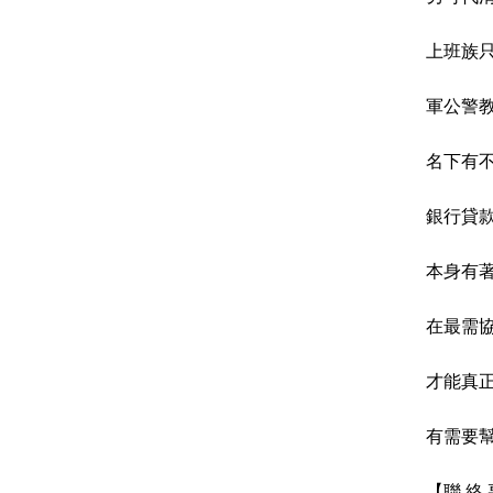
上班族
軍公警
名下有
銀行貸
本身有
在最需
才能真
有需要幫
【聯 絡