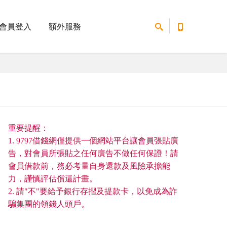
會員登入
額外服務
重要提醒：
1. 9797借錢網僅提供一個網站平台讓會員張貼廣
告，對會員所張貼之任何廣告不做任何保證！請
會員借款前，務必考量自身還款及風險承擔能
力，謹慎評估償還計畫。
2. 請"不"要給予銀行存摺及提款卡，以免成為詐
騙集團的領錢人頭戶。