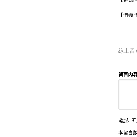
【借錢
線上留
留言內容
備註: 不
本留言