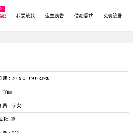
登
借錢
我要放款
金主廣告
借錢需求
免費註冊
：2019-04-09 06:39:04
：宜蘭
會員：宇安
求:8萬
數：923