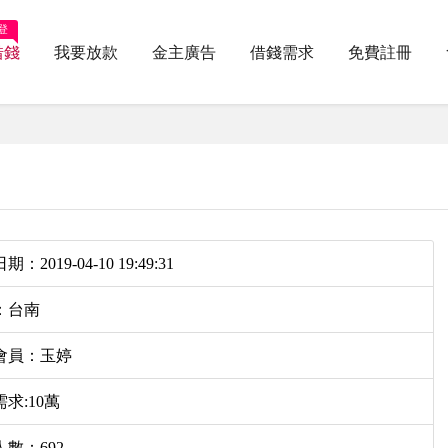
登
借錢
我要放款
金主廣告
借錢需求
免費註冊
：2019-04-10 19:49:31
：台南
會員：玉婷
求:10萬
數：692