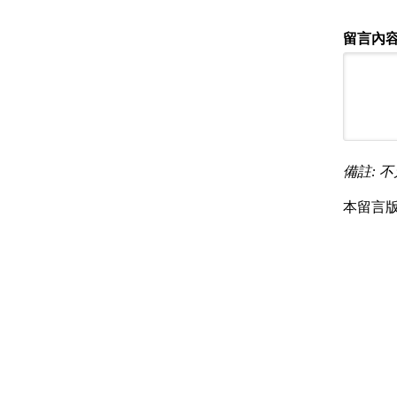
留言內容
備註: 不
本留言