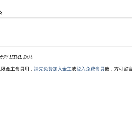
:
允許 HTML 語法
版限金主會員用，
請先免費加入金主
或
登入免費會員
後，方可留