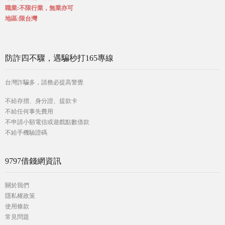
職業:不限行業，無業亦可
地區:限台灣
防詐四不驟，遇騙秒打165專線
台灣詐騙多，請務必提高警覺
不給存摺、身分證、提款卡
不給任何事先費用
不申請小額電信或遊戲點數借款
不給手機驗證碼
9797借錢網資訊
關於我們
隱私權政策
使用條款
常見問題