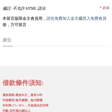
*
必填
備註: 不允許 HTML 語法
本留言版限金主會員用，
請先免費加入金主
或
登入免費會員
後，方可留言
廣告
借款條件須知:
還款期限:最短90天，最長10年
申請費用:無手續費、無代辦費
年利率:2%~30%，不超過法定利率
年齡:須年滿20歲以上