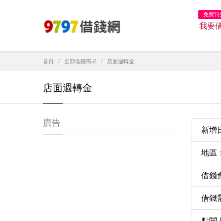
免費刊
我要
首頁
全部借錢需求
店面週轉金
店面週轉金
廣告
新增日期
地區
借錢
借錢需
點閱人