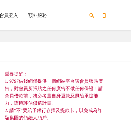
會員登入
額外服務
重要提醒：
1. 9797借錢網僅提供一個網站平台讓會員張貼廣
告，對會員所張貼之任何廣告不做任何保證！請
會員借款前，務必考量自身還款及風險承擔能
力，謹慎評估償還計畫。
2. 請"不"要給予銀行存摺及提款卡，以免成為詐
騙集團的領錢人頭戶。