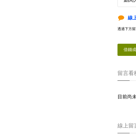
線
透過下方留
借錢
留言看
目前尚
線上留