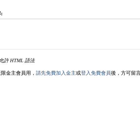
:
允許 HTML 語法
版限金主會員用，
請先免費加入金主
或
登入免費會員
後，方可留