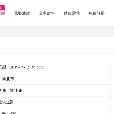
登
借錢
我要放款
金主廣告
借錢需求
免費註冊
：2019-04-12 19:15:33
：新北市
會員：劉小姐
求:2萬
數：879