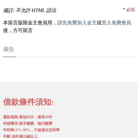
*
必填
備註: 不允許 HTML 語法
本留言版限金主會員用，
請先免費加入金主
或
登入免費會員
後，方可留言
廣告
借款條件須知:
還款期限:最短90天，最長10年
申請費用:無手續費、無代辦費
年利率:2%~30%，不超過法定利率
年齡:須年滿20歲以上