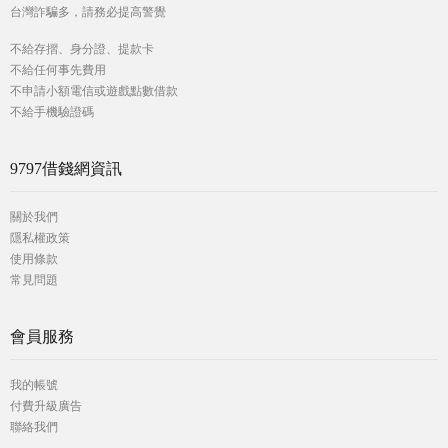
台灣詐騙多，請務必提高警覺
不給存摺、身分證、提款卡
不給任何事先費用
不申請小額電信或遊戲點數借款
不給手機驗證碼
9797借錢網資訊
關於我們
隱私權政策
使用條款
常見問題
會員服務
我的帳號
付費升級廣告
聯絡我們