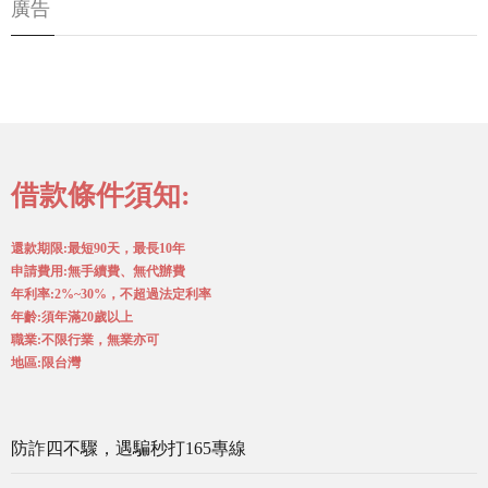
廣告
借款條件須知:
還款期限:最短90天，最長10年
申請費用:無手續費、無代辦費
年利率:2%~30%，不超過法定利率
年齡:須年滿20歲以上
職業:不限行業，無業亦可
地區:限台灣
防詐四不驟，遇騙秒打165專線