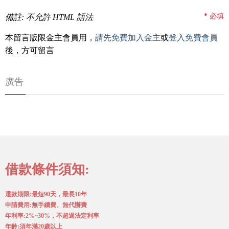
*
必填
備註: 不允許 HTML 語法
本留言版限金主會員用，
請先免費加入金主
或
登入免費會員
後，方可留言
廣告
借款條件須知:
還款期限:最短90天，最長10年
申請費用:無手續費、無代辦費
年利率:2%~30%，不超過法定利率
年齡:須年滿20歲以上