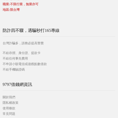
職業:不限行業，無業亦可
地區:限台灣
防詐四不驟，遇騙秒打165專線
台灣詐騙多，請務必提高警覺
不給存摺、身分證、提款卡
不給任何事先費用
不申請小額電信或遊戲點數借款
不給手機驗證碼
9797借錢網資訊
關於我們
隱私權政策
使用條款
常見問題