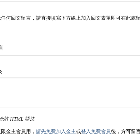
未任何回文留言，請直接填寫下方線上加入回文表單即可在此處
言
:
允許 HTML 語法
版限金主會員用，
請先免費加入金主
或
登入免費會員
後，方可留