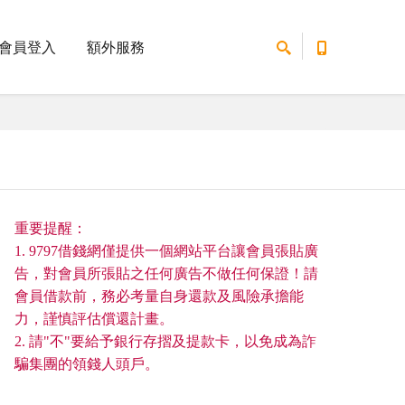
會員登入
額外服務
重要提醒：
1. 9797借錢網僅提供一個網站平台讓會員張貼廣
告，對會員所張貼之任何廣告不做任何保證！請
會員借款前，務必考量自身還款及風險承擔能
力，謹慎評估償還計畫。
2. 請"不"要給予銀行存摺及提款卡，以免成為詐
騙集團的領錢人頭戶。