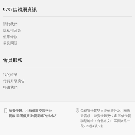
9797借錢網資訊
關於我們
隱私權政策
使用條款
常見問題
會員服務
我的帳號
付費升級廣告
聯絡我們
融資借錢、小額借款交流平台
免費讓借貸雙方發佈廣告及小額借
貸款 民間借貸 融資周轉的好地方
款需求，融資借錢更快速 民借借貸
聯繫地址︰台北市文山區興隆路一
段229巷4號3樓