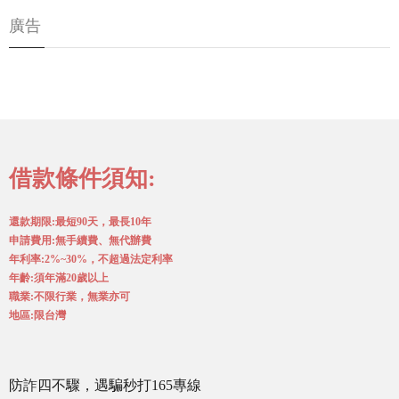
廣告
借款條件須知:
還款期限:最短90天，最長10年
申請費用:無手續費、無代辦費
年利率:2%~30%，不超過法定利率
年齡:須年滿20歲以上
職業:不限行業，無業亦可
地區:限台灣
防詐四不驟，遇騙秒打165專線