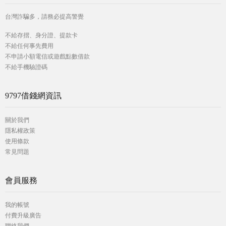
台灣詐騙多，請務必提高警覺
不給存摺、身分證、提款卡
不給任何事先費用
不申請小額電信或遊戲點數借款
不給手機驗證碼
9797借錢網資訊
關於我們
隱私權政策
使用條款
常見問題
會員服務
我的帳號
付費升級廣告