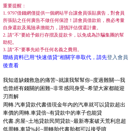
重要提醒：
1. 9797借錢網僅提供一個網站平台讓會員張貼廣告，對會員
所張貼之任何廣告不做任何保證！請會員借款前，務必考量
自身還款及風險承擔能力，謹慎評估償還計畫。
2. 請"不"要給予銀行存摺及提款卡，以免成為詐騙集團的幫
助犯。
3. 請"不"要事先給予任何名義之費用。
聯絡資料已用"快速借貸"相關字串取代，請先
登入會員
後查看
我知道缺錢救急的痛苦~就讓我幫幫你~度過難關~~我
也曾經有錢關的困難~非常感同身受~希望大家都能迎
刃而解
周轉.汽車貸款代書借現金年內的汽車就可以貸款超出
車價的周轉.車貸倍~有貸款中的車子也能貸
代書.房屋~土地貸款民間貸款~最新專案破天荒利息超
低周轉.車貸%起~周轉胎代書胎都可以接受唷